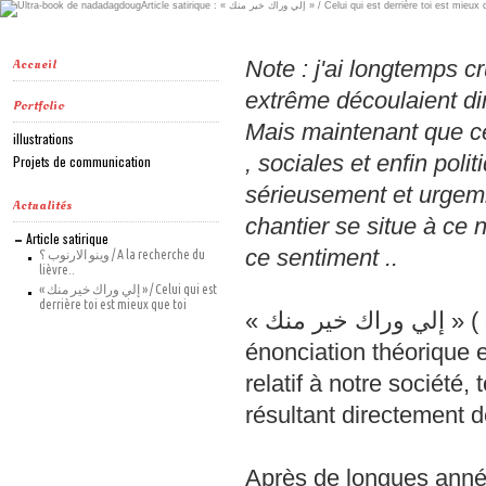
Accueil
Note : j'ai longtemps 
extrême découlaient dir
Portfolio
Mais maintenant que cer
illustrations
, sociales et enfin polit
Projets de communication
sérieusement et urgem
Actualités
chantier se situe à ce 
Article satirique
ce sentiment ..
وينو الارنوب ؟ / A la recherche du
lièvre..
« إلي وراك خير منك » / Celui qui est
derrière toi est mieux que toi
« إلي وراك خير منك » ( celui qui est derrière toi est mieux ) est une
énonciation théorique 
relatif à notre sociét
résultant directement 
Après de longues année