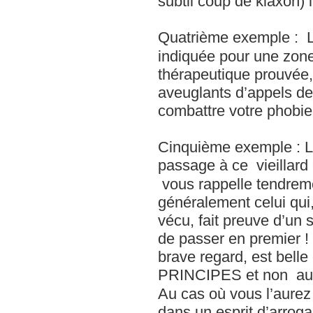
subtil coup de klaxon)
Quatrième exemple : Lo
indiquée pour une zone donnée, « إلي وراك» est c
thérapeutique prouvée
aveuglants d’appels de
combattre votre phobie 
Cinquième exemple : Lo
passage à ce vieillard
vous rappelle tendrement vot
généralement celui qui
vécu, fait preuve d’un s
de passer en premier ! 
brave regard, est bell
PRINCIPES et non au
Au cas où vous l’aurez pas compris « لي وراك
dans un esprit d’arroga